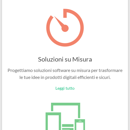
Ingegneri
per
passione
Soluzioni su Misura
Progettiamo soluzioni software su misura per trasformare
le tue idee in prodotti digitali efficienti e sicuri.
Leggi tutto