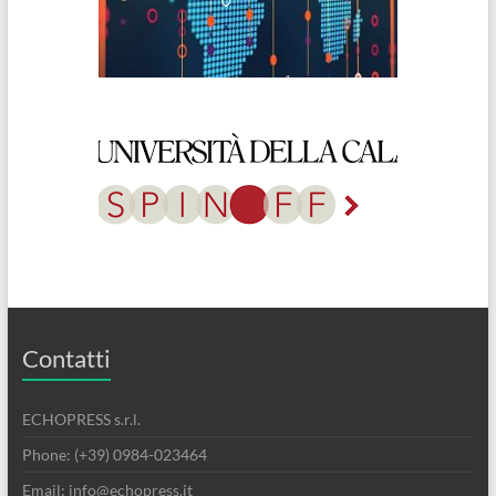
Contatti
ECHOPRESS s.r.l.
Phone: (+39) 0984-023464
Email: info@echopress.it