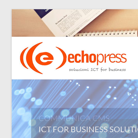
Salta
al
contenuto
Echopress
s.r.l.
–
soluzioni
ICT
for
COMMUNICA CMS
business
COMMUNICA la piattaforma “CUSTOM” CMS: L
Ingegneri