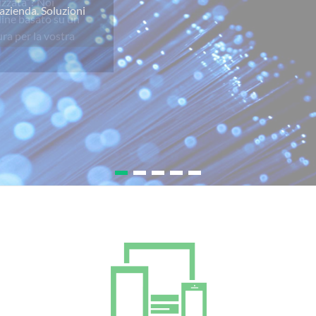
izzata”? Noi
line basato su un
ra per la vostra