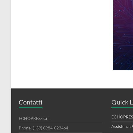
Contatti
Quick L
ECHOPRESS
ECHOPRESS s.r.l.
Assistenza 
Phone: (+39) 0984-023464