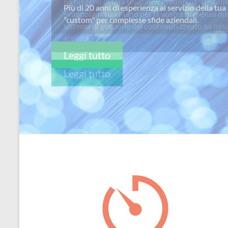
ha bisogno di una soluzione di content “custom
per
sviluppiamo un piano per la vostra presenza on
passione
sistema di gestione dei contenuti creato su misu
attivitá.
Leggi tutto