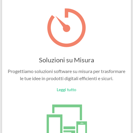
Ingegneri
per
passione
Soluzioni su Misura
Progettiamo soluzioni software su misura per trasformare
le tue idee in prodotti digitali efficienti e sicuri.
Leggi tutto