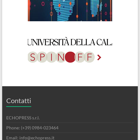
Contatti
ECHOPRESS s.r.l.
Phone: (+39) 0984-023464
Email: info@echopress.it