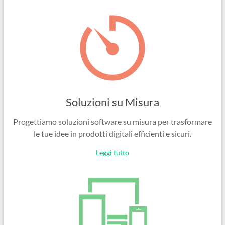
Ingegneri
per
passione
Soluzioni su Misura
Progettiamo soluzioni software su misura per trasformare
le tue idee in prodotti digitali efficienti e sicuri.
Leggi tutto