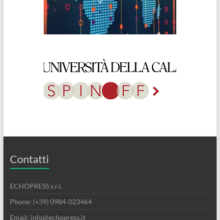
Contatti
ECHOPRESS s.r.l.
Phone: (+39) 0984-023464
Email: info@echopress.it