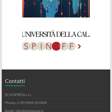
Contatti
ECHOPRESS s.r.l.
Phone: (+39) 0984-023464
Email: info@echopress.it