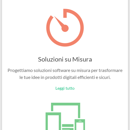
Ingegneri
per
passione
Soluzioni su Misura
Progettiamo soluzioni software su misura per trasformare
le tue idee in prodotti digitali efficienti e sicuri.
Leggi tutto