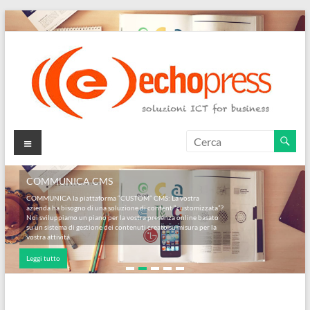
Salta
al
contenuto
Echopress
Menu
s.r.l.
COMMUNICA CMS
–
COMMUNICA la piattaforma “CUSTOM” CMS: La vostra
azienda ha bisogno di una soluzione di content “customizzata”?
soluzioni
Noi sviluppiamo un piano per la vostra presenza online basato
su un sistema di gestione dei contenuti creato su misura per la
ICT
vostra attivitá.
Leggi tutto
for
business