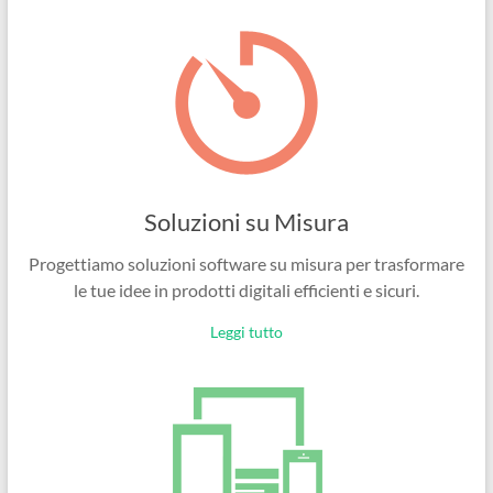
Ingegneri
per
passione
Soluzioni su Misura
Progettiamo soluzioni software su misura per trasformare
le tue idee in prodotti digitali efficienti e sicuri.
Leggi tutto