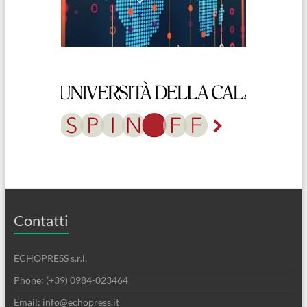
Contatti
ECHOPRESS s.r.l.
Phone: (+39) 0984-023464
Email: info@echopress.it