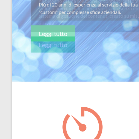
ha bisogno di una soluzione di content “custom
per
sviluppiamo un piano per la vostra presenza on
passione
sistema di gestione dei contenuti creato su misu
attivitá.
Leggi tutto