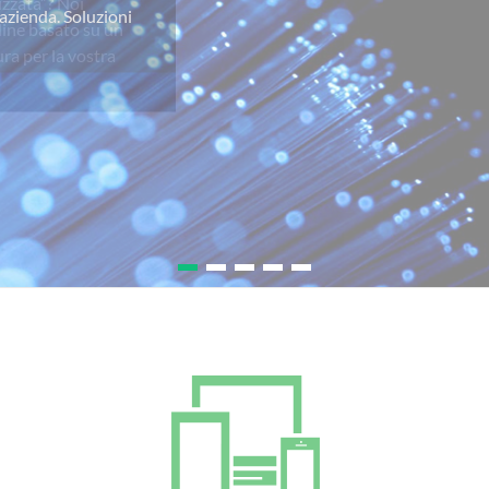
izzata”? Noi
line basato su un
ra per la vostra