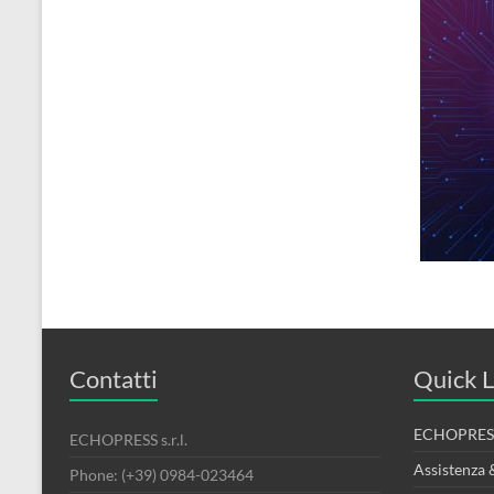
Contatti
Quick L
ECHOPRESS
ECHOPRESS s.r.l.
Assistenza 
Phone: (+39) 0984-023464