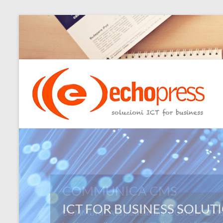
Salta
al
contenuto
Echopress
s.r.l.
–
soluzioni
ICT
for
COMMUNICA CMS
business
COMMUNICA la piattaforma “CUSTOM” CMS: L
Ingegneri