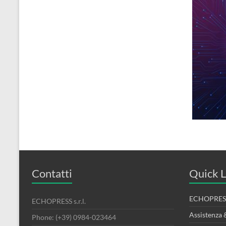
Contatti
Quick L
ECHOPRESS
ECHOPRESS s.r.l.
Assistenza 
Phone: (+39) 0984-023464