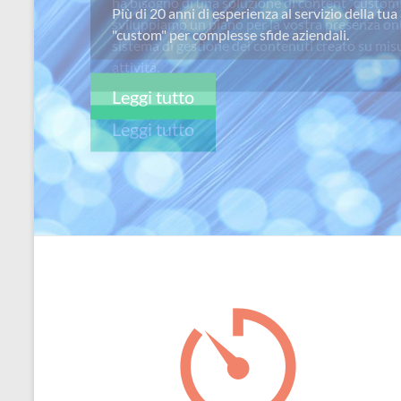
ha bisogno di una soluzione di content “custom
per
sviluppiamo un piano per la vostra presenza on
passione
sistema di gestione dei contenuti creato su misu
attivitá.
Leggi tutto