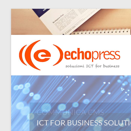
Salta
al
contenuto
Echopress
s.r.l.
–
soluzioni
ICT
for
COMMUNICA CMS
business
COMMUNICA la piattaforma “CUSTOM” CMS: L
Ingegneri