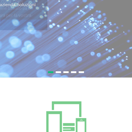
izzata”? Noi
line basato su un
ra per la vostra