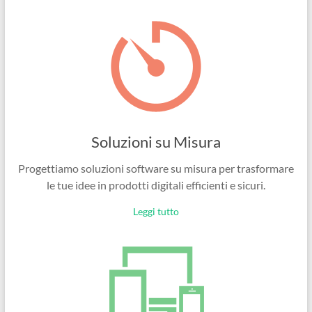
Ingegneri
per
passione
Soluzioni su Misura
Progettiamo soluzioni software su misura per trasformare
le tue idee in prodotti digitali efficienti e sicuri.
Leggi tutto