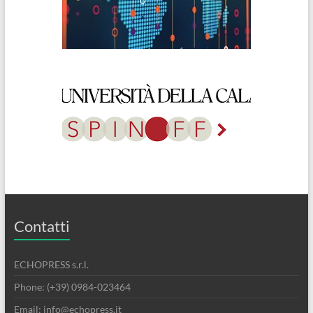
Contatti
ECHOPRESS s.r.l.
Phone: (+39) 0984-023464
Email: info@echopress.it