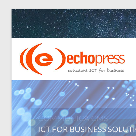
Salta
al
contenuto
Echopress
s.r.l.
–
soluzioni
ICT
for
COMMUNICA CMS
business
COMMUNICA la piattaforma “CUSTOM” CMS: L
Ingegneri