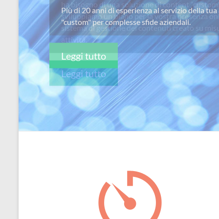
ha bisogno di una soluzione di content “custom
per
sviluppiamo un piano per la vostra presenza on
passione
sistema di gestione dei contenuti creato su misu
attivitá.
Leggi tutto