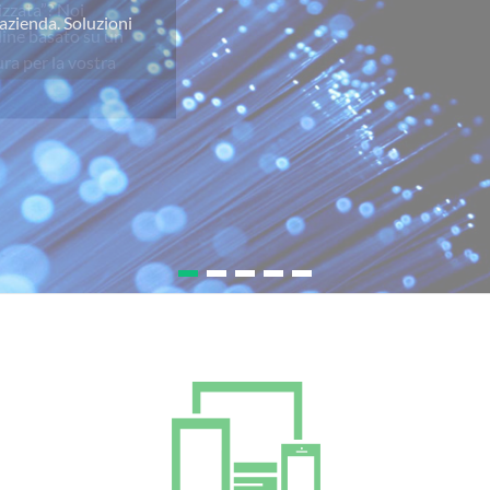
izzata”? Noi
line basato su un
ra per la vostra