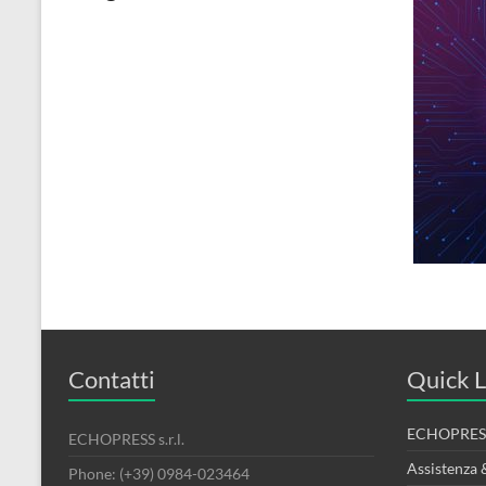
Contatti
Quick L
ECHOPRESS
ECHOPRESS s.r.l.
Assistenza 
Phone: (+39) 0984-023464