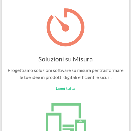
Ingegneri
per
passione
Soluzioni su Misura
Progettiamo soluzioni software su misura per trasformare
le tue idee in prodotti digitali efficienti e sicuri.
Leggi tutto