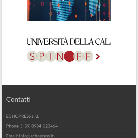
Contatti
ECHOPRESS s.r.l.
Phone: (+39) 0984-023464
Email: info@echopress.it