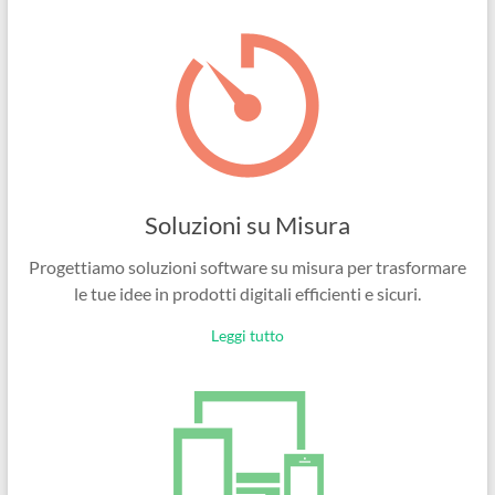
Ingegneri
per
passione
Soluzioni su Misura
Progettiamo soluzioni software su misura per trasformare
le tue idee in prodotti digitali efficienti e sicuri.
Leggi tutto