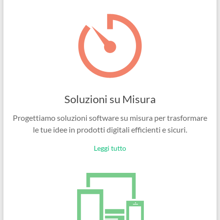
Ingegneri
per
passione
Soluzioni su Misura
Progettiamo soluzioni software su misura per trasformare
le tue idee in prodotti digitali efficienti e sicuri.
Leggi tutto