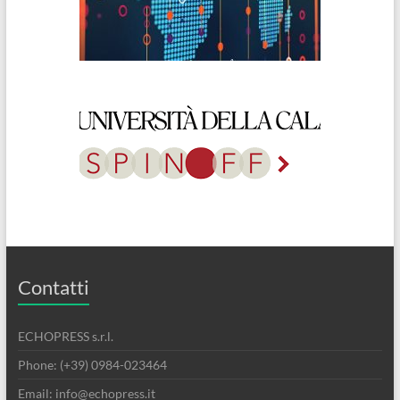
Contatti
ECHOPRESS s.r.l.
Phone: (+39) 0984-023464
Email: info@echopress.it