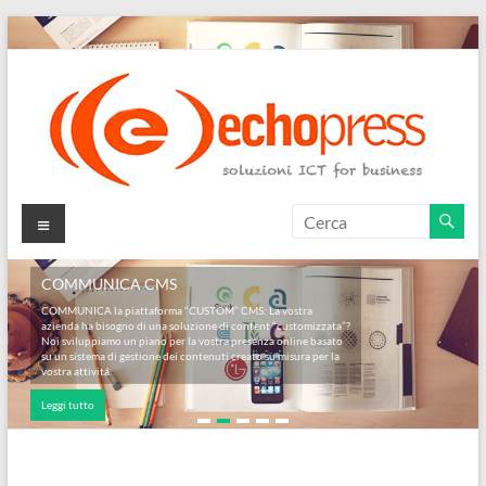
Salta
al
contenuto
Echopress
Menu
s.r.l.
COMMUNICA CMS
–
COMMUNICA la piattaforma “CUSTOM” CMS: La vostra
azienda ha bisogno di una soluzione di content “customizzata”?
soluzioni
Noi sviluppiamo un piano per la vostra presenza online basato
su un sistema di gestione dei contenuti creato su misura per la
ICT
vostra attivitá.
Leggi tutto
for
business