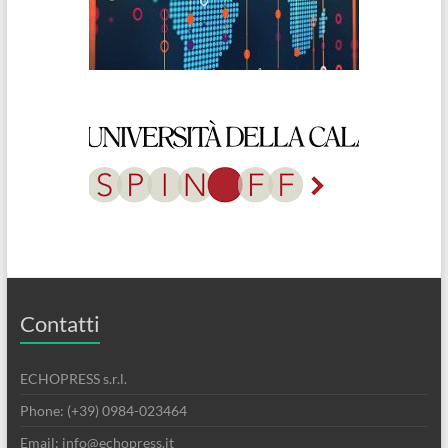
Contatti
ECHOPRESS s.r.l.
Phone: (+39) 0984-023464
Email: info@echopress.it