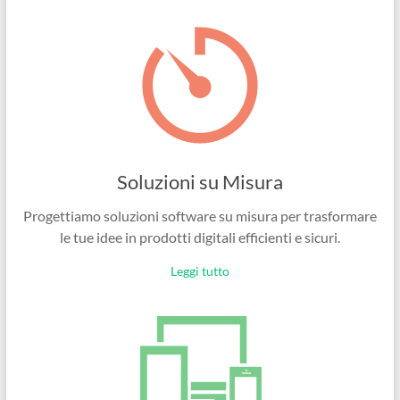
Ingegneri
per
passione
Soluzioni su Misura
Progettiamo soluzioni software su misura per trasformare
le tue idee in prodotti digitali efficienti e sicuri.
Leggi tutto