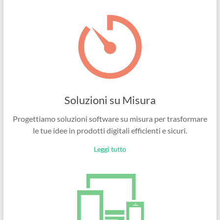
Ingegneri
per
passione
Soluzioni su Misura
Progettiamo soluzioni software su misura per trasformare
le tue idee in prodotti digitali efficienti e sicuri.
Leggi tutto