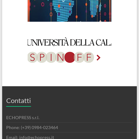
Contatti
ECHOPRESS s.r.l.
Phone: (+39) 0984-023464
Email: info@echopress.it