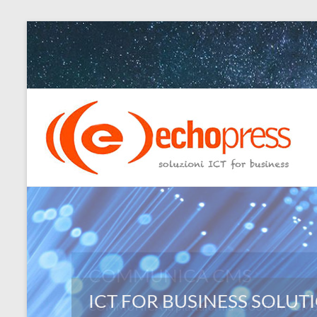
Salta
al
contenuto
Echopress
s.r.l.
–
soluzioni
ICT
for
COMMUNICA CMS
business
COMMUNICA la piattaforma “CUSTOM” CMS: L
Ingegneri