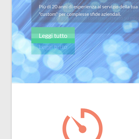
ha bisogno di una soluzione di content “custom
per
sviluppiamo un piano per la vostra presenza on
passione
sistema di gestione dei contenuti creato su misu
attivitá.
Leggi tutto