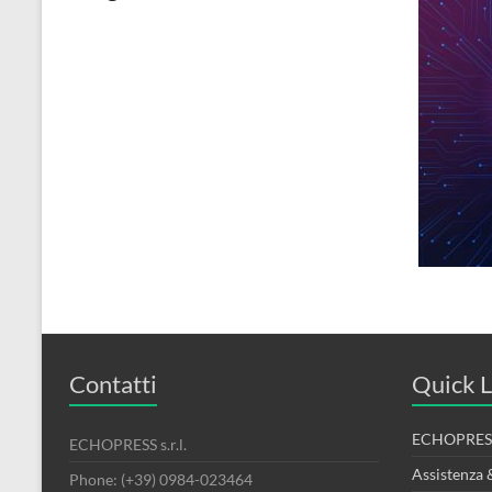
Contatti
Quick L
ECHOPRESS
ECHOPRESS s.r.l.
Assistenza 
Phone: (+39) 0984-023464