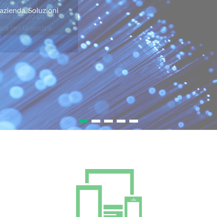
izzata”? Noi
line basato su un
ra per la vostra