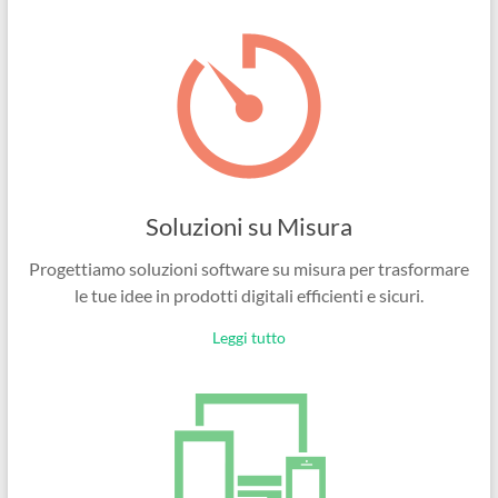
Ingegneri
per
passione
Soluzioni su Misura
Progettiamo soluzioni software su misura per trasformare
le tue idee in prodotti digitali efficienti e sicuri.
Leggi tutto