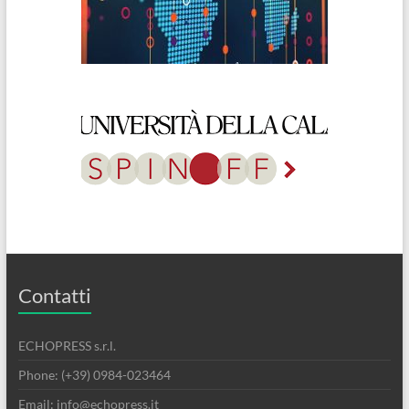
Contatti
ECHOPRESS s.r.l.
Phone: (+39) 0984-023464
Email: info@echopress.it