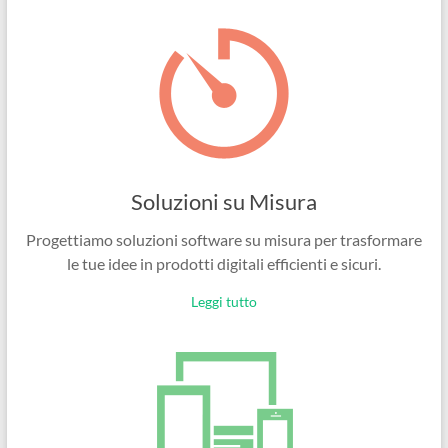
Ingegneri
per
passione
Soluzioni su Misura
Progettiamo soluzioni software su misura per trasformare
le tue idee in prodotti digitali efficienti e sicuri.
Leggi tutto