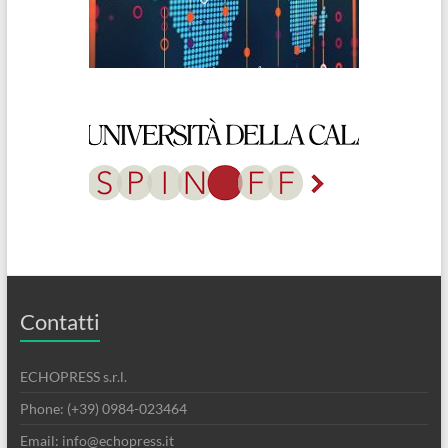
Contatti
ECHOPRESS s.r.l.
Phone: (+39) 0984-023464
Email: info@echopress.it