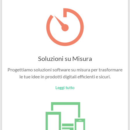
Ingegneri
per
passione
Soluzioni su Misura
Progettiamo soluzioni software su misura per trasformare
le tue idee in prodotti digitali efficienti e sicuri.
Leggi tutto