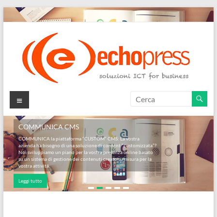
Salta
al
contenuto
Echopress
Menu
s.r.l.
COMMUNICA CMS
–
COMMUNICA la piattaforma “CUSTOM” CMS: La vostra
azienda ha bisogno di una soluzione di content “customizzata”?
soluzioni
Noi sviluppiamo un piano per la vostra presenza online basato
su un sistema di gestione dei contenuti creato su misura per la
ICT
vostra attivitá.
Leggi tutto
for
business