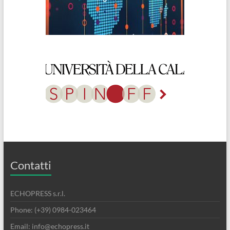
Contatti
ECHOPRESS s.r.l.
Phone: (+39) 0984-023464
Email: info@echopress.it