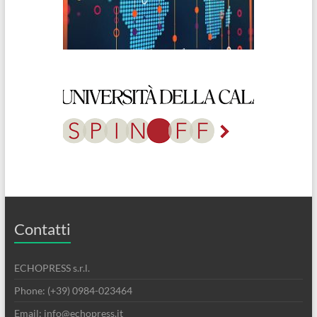
Contatti
ECHOPRESS s.r.l.
Phone: (+39) 0984-023464
Email: info@echopress.it