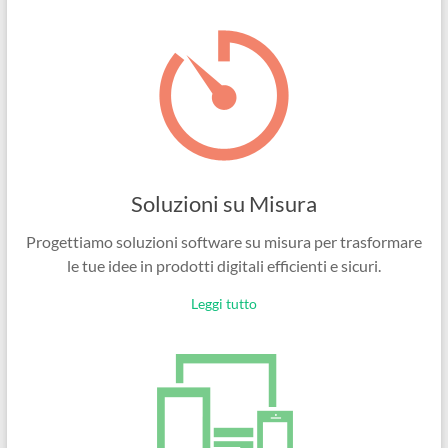
Ingegneri
per
passione
Soluzioni su Misura
Progettiamo soluzioni software su misura per trasformare
le tue idee in prodotti digitali efficienti e sicuri.
Leggi tutto