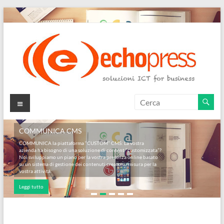
Salta
al
contenuto
Echopress
Menu
s.r.l.
COMMUNICA CMS
–
COMMUNICA la piattaforma “CUSTOM” CMS: La vostra
azienda ha bisogno di una soluzione di content “customizzata”?
soluzioni
Noi sviluppiamo un piano per la vostra presenza online basato
su un sistema di gestione dei contenuti creato su misura per la
ICT
vostra attivitá.
Leggi tutto
for
business