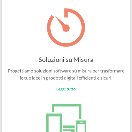
Ingegneri
per
passione
Soluzioni su Misura
Progettiamo soluzioni software su misura per trasformare
le tue idee in prodotti digitali efficienti e sicuri.
Leggi tutto