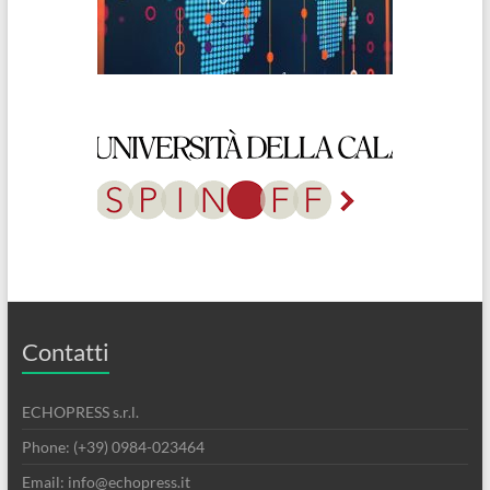
Contatti
ECHOPRESS s.r.l.
Phone: (+39) 0984-023464
Email: info@echopress.it