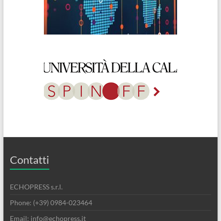
Contatti
ECHOPRESS s.r.l.
Phone: (+39) 0984-023464
Email: info@echopress.it