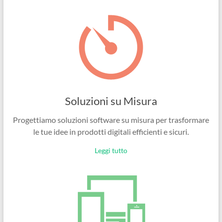
Ingegneri
per
passione
Soluzioni su Misura
Progettiamo soluzioni software su misura per trasformare
le tue idee in prodotti digitali efficienti e sicuri.
Leggi tutto