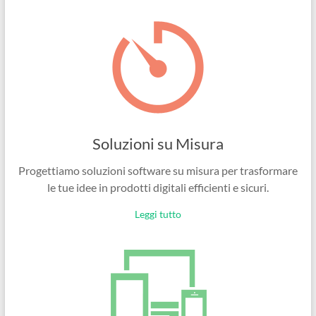
Ingegneri
per
passione
Soluzioni su Misura
Progettiamo soluzioni software su misura per trasformare
le tue idee in prodotti digitali efficienti e sicuri.
Leggi tutto