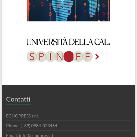
Contatti
ECHOPRESS s.r.l.
Phone: (+39) 0984-023464
Email: info@echopress.it